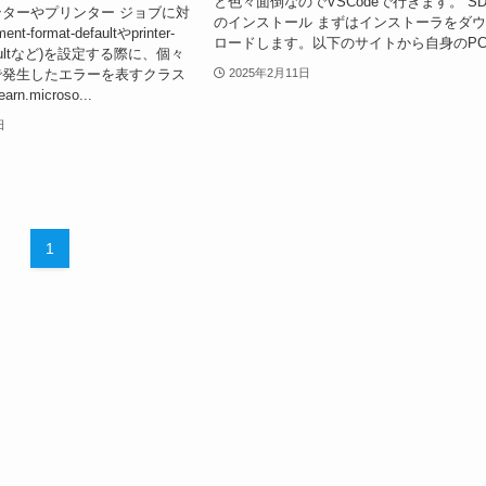
と色々面倒なのでVSCodeで行きます。 SD
リンターやプリンター ジョブに対
のインストール まずはインストーラをダ
-format-defaultやprinter-
ロードします。以下のサイトから自身のPC.
-defaultなど)を設定する際に、個々
で発生したエラーを表すクラス
2025年2月11日
arn.microso...
日
1