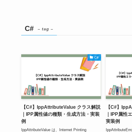
C#
– tag –
C#
【C#】IppAttributeValue クラス解説
【C#】IppAt
｜IPP属性値の種類・生成方法・実装
｜IPP属性
例
実装例
IppAttributeValue は、Internet Printing
IppAttributeEr