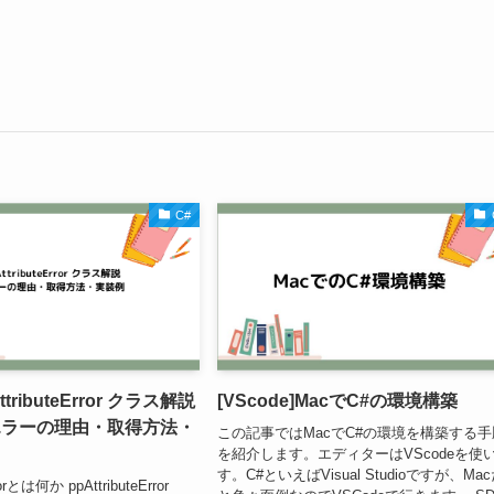
C#
tributeError クラス解説
[VScode]MacでC#の環境構築
エラーの理由・取得方法・
この記事ではMacでC#の環境を構築する手
を紹介します。エディターはVScodeを使
す。C#といえばVisual Studioですが、Ma
rorとは何か ppAttributeError