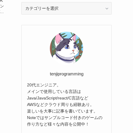
K
カ
ウン
テ
..
ゴ
リ
ー
か
ら
選
ぶ
tenjiprogramming
20代エンジニア。
メインで使用している言語は
Java/JavaScript/react/C言語など
AWSなどクラウド周りも経験あり。
楽しいを大事に記事を書いています。
Noteではサンプルコード付きのゲームの
作り方など様々な内容を公開中！