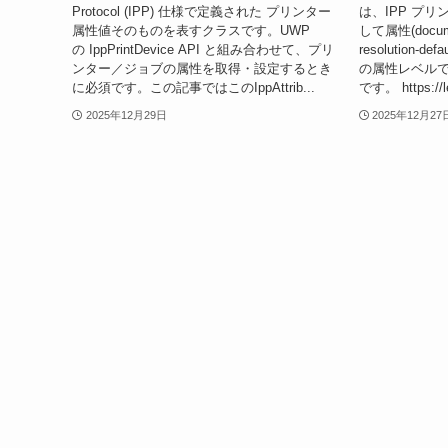
Protocol (IPP) 仕様で定義された プリンター
は、IPP プ
属性値そのものを表すクラスです。UWP
して属性(document
の IppPrintDevice API と組み合わせて、プリ
resolution
ンター／ジョブの属性を取得・設定するとき
の属性レベル
に必須です。この記事ではこのIppAttrib...
です。 https://le
2025年12月29日
2025年12月27