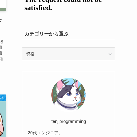
を
カテゴリーから選ぶ
いき
組
カ
組
テ
知
ゴ
判
リ
ー
か
ら
選
資格
ぶ
tenjiprogramming
20代エンジニア。