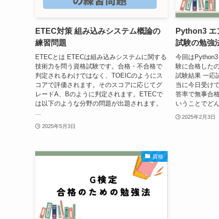
ETEC対策 組み込みシステム概論の
Python
練習問題
試験の勉強
ETECとは ETECは組み込みシステムに関する
今回はPytho
技術力を問う資格試験です。合格・不合格で
験に合格した
判定されるわけではなく、TOEICのようにス
試験結果 一応
コアで評価されます。そのスコアに応じてグ
当に今日受けて
レードA、Bのように判定されます。ETECで
答率で無事合格
は以下のような分野の問題が出題されます。
いうことでどん
...
2025年2月3日
2025年5月3日
資格