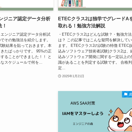
3 エンジニア認定データ分析
ETECクラス2は独学でグレードA
法！
取れる！勉強方法解説
n3 エンジニア認定データ分析試
・ETECクラス2はどんな試験？・勉強方法
のでその勉強法を紹介します。
は？ この記事ではこんな疑問を解決して
試験結果を貼っておきます。本
ます。 ETECクラス2の試験の特徴 ETEC(
きたばっかりです。 95%の正
込みソフトウェア技術者試験)クラス2は、
することができました！！ と
込みソフトウェア開発に関する一定以上の
なスケジュールで何を...
識があることを判定する試験です。 合格
定...
2025年1月21日