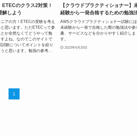
ETECのクラス2対策！
【クラウドプラクティショナー】
理解しよう
経験から一発合格するための勉強
ニアの方！ETECの受験を考え
AWSクラウドプラクティショナー試験に
と思います。ただETECって参
未経験から一発で合格した際の勉強法や参
集とか全然なくてどうやって勉
書、サービスなどを分かりやすく紹介しま
ますよね。なのでこのサイトで
す。
ス2試験についてポイントを絞り
2023年9月20日
うと思います。勉強の参考...
1