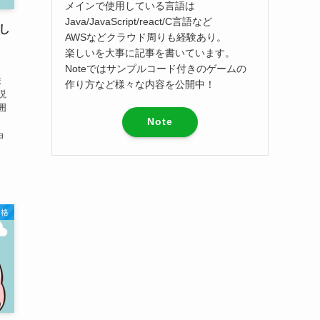
メインで使用している言語は
Java/JavaScript/react/C言語など
ーし
AWSなどクラウド周りも経験あり。
楽しいを大事に記事を書いています。
Noteではサンプルコード付きのゲームの
ま
作り方など様々な内容を公開中！
説
囲
Note
ョ
資格