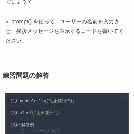
でしょう？
5. prompt() を使って、ユーザーの名前を入力さ
せ、挨拶メッセージを表示するコードを書いてく
ださい。
練習問題の解答
(
1
) 
console
.
log
(
"
山田花子
"
)
;
(
2
) 
alert
(
"
山田花子
"
)
;
(
3
)
の解答例
// コンソールに出力