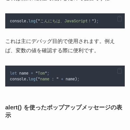
console
.
log
(
"
こんにちは、JavaScript！
"
)
;
これは主にデバッグ目的で使用されます。例え
ば、変数の値を確認する際に便利です。
let
name
=
"
Tom
"
;
console
.
log
(
"
name : 
"
+
name
)
;
alert() を使ったポップアップメッセージの表
示