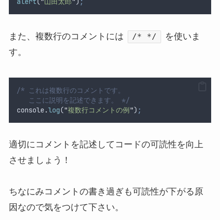
alert
(
"
山田太郎
"
)
;
また、複数行のコメントには
を使いま
/* */
す。
/* これは複数行のコメントです。
   ここに説明を記述できます。 */
console
.
log
(
"
複数行コメントの例
"
)
;
適切にコメントを記述してコードの可読性を向上
させましょう！
ちなにみコメントの書き過ぎも可読性が下がる原
因なので気をつけて下さい。