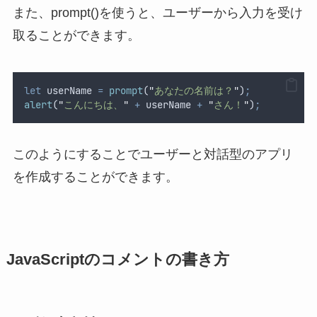
また、prompt()を使うと、ユーザーから入力を受け
取ることができます。
let
userName
=
prompt
(
"
あなたの名前は？
"
)
;
alert
(
"
こんにちは、
"
+
userName
+
"
さん！
"
)
;
このようにすることでユーザーと対話型のアプリ
を作成することができます。
JavaScriptのコメントの書き方