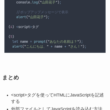
console
.
log
(
"
山田花子
"
)
;
//ポップアップメッセージで表示
alert
(
"
山田花子
"
)
;
(
4
) 
<
script
>
タグ
(
5
)
let
name
=
prompt
(
"
あなたの名前は？
"
)
;
alert
(
"
こんにちは、
"
+
name
+
"
さん！
"
)
;
まとめ
<script>タグを使ってHTMLにJavaScriptを記述
する
外部ファイルとしてJavaScriptを読み込む方法