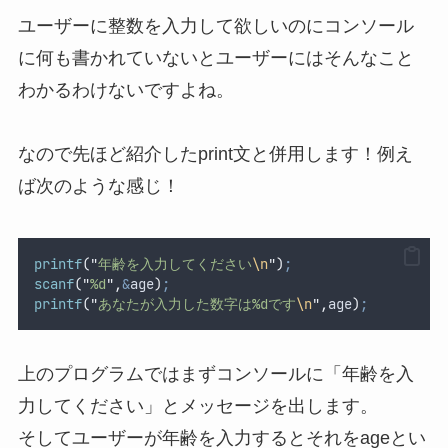
ユーザーに整数を入力して欲しいのにコンソール
に何も書かれていないとユーザーにはそんなこと
わかるわけないですよね。
なので先ほど紹介したprint文と併用します！例え
ば次のような感じ！
printf
(
"
年齢を入力してください
\n
"
)
;
scanf
(
"
%d
"
,
&
age
)
;
printf
(
"
あなたが入力した数字は%dです
\n
"
,
age
)
;
上のプログラムではまずコンソールに「年齢を入
力してください」とメッセージを出します。
そしてユーザーが年齢を入力するとそれをageとい