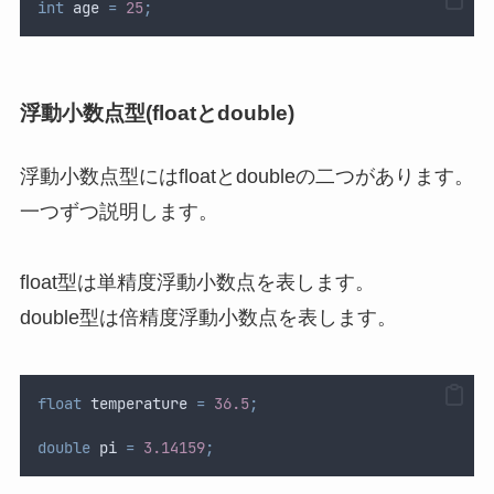
int
 age 
=
25
;
浮動小数点型(floatとdouble)
浮動小数点型にはfloatとdoubleの二つがあります。
一つずつ説明します。
float型は単精度浮動小数点を表します。
double型は倍精度浮動小数点を表します。
float
 temperature 
=
36.5
;
double
 pi 
=
3.14159
;