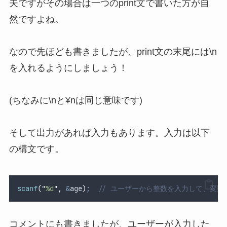
夫ですがその場合は一つのprint文で書いた方が自
然ですよね。
なので先ほども書きましたが、print文の末尾には\n
を入れるようにしましょう！
(ちなみに\nと¥nは同じ意味です)
そして出力があれば入力もあります。入力は以下
の構文です。
scanf
(
"
%d
"
,
&
age
)
;
  // ユーザーから整数を入力して、変数a
コメントにも書きましたが、ユーザーが入力した