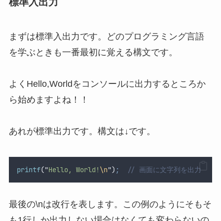
標準入出力
まずは標準入出力です。どのプログラミング言語
を学ぶときも一番最初に覚える構文です。
よくHello,Worldをコンソールに出力するところか
ら始めますよね！！
あれが標準出力です。構文は↓です。
printf
(
"
Hello, World!
\n
"
)
;
  // 画面に文字列を出力
最後の\nは改行を表します。この例のようにそもそ
も1行しか出力しない場合はなくても変わらないの